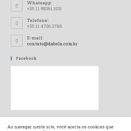
Whatsapp:
+55 11 98361.1031
Telefone:
+55 11 4706.2788
E-mail:
contato@dabela.com.br
Facebook
Redes Sociais
Ao navegar neste site, você aceita os cookies que