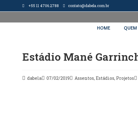
+55 11 4706.2788
contato@dabela.com.br
HOME
QUEM
Estádio Mané Garrinch
dabela
07/02/2019
Assentos
,
Estádios
,
Projetos