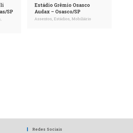
li
Estádio Grêmio Osasco
nas/SP
Audax – Osasco/SP
o
,
Assentos
,
Estádios
,
Mobiliário
Redes Sociais