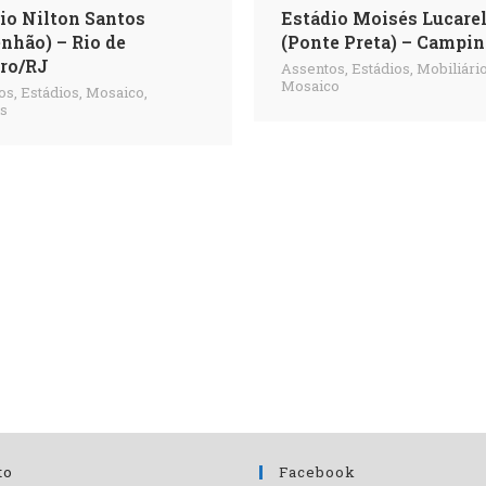
io Nilton Santos
Estádio Moisés Lucarel
nhão) – Rio de
(Ponte Preta) – Campi
ro/RJ
Assentos
,
Estádios
,
Mobiliári
Mosaico
os
,
Estádios
,
Mosaico
,
os
to
Facebook