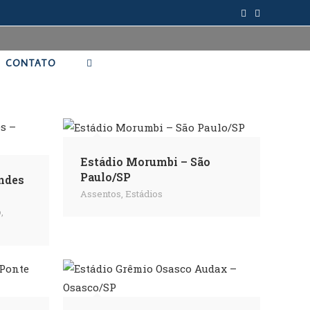
CONTATO
Estádio Morumbi – São
Paulo/SP
ndes
Assentos
,
Estádios
o
,