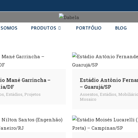
 SOMOS
PRODUTOS
PORTFÓLIO
BLOG
io Mané Garrincha –
Estádio Antônio Ferna
lia/DF
– Guarujá/SP
os
,
Estádios
,
Projetos
Assentos
,
Estádios
,
Mobiliári
Mosaico