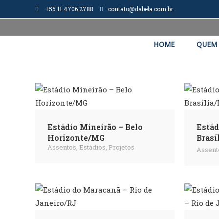
+55 11 4706.2788
contato@dabela.com.br
HOME
QUEM
Estádio Mineirão – Belo
Estád
Horizonte/MG
Brasí
Assentos
,
Estádios
,
Projetos
Assent