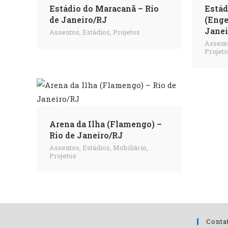
Estádio do Maracanã – Rio
Estád
de Janeiro/RJ
(Enge
Janei
Assentos
,
Estádios
,
Projetos
Assent
Projet
Arena da Ilha (Flamengo) –
Rio de Janeiro/RJ
Assentos
,
Estádios
,
Mobiliário
,
Projetos
Conta